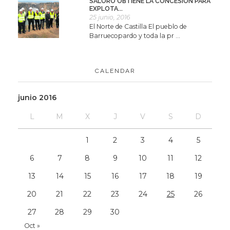
SALORO OBTIENE LA CONCESIÓN PARA
EXPLOTA...
25 junio, 2016
El Norte de Castilla El pueblo de
Barruecopardo y toda la pr ...
CALENDAR
junio 2016
L
M
X
J
V
S
D
1
2
3
4
5
6
7
8
9
10
11
12
13
14
15
16
17
18
19
20
21
22
23
24
25
26
27
28
29
30
Oct »