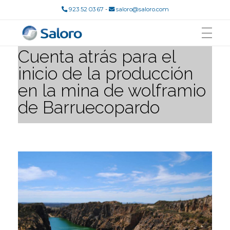
923 52 03 67
-
saloro@saloro.com
Cuenta atrás para el
Saloro
Mina de Wolframio
inicio de la producción
en la mina de wolframio
de Barruecopardo